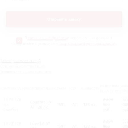
Я
согласен на обработку
персональных данных и
ознакомлен с условиями
Политики конфиденциальности
Таблица комплектаций
Сравнение комплектаций
Технические характеристики
РОЗНИЧНАЯ
ВАШ
КОМПЛЕКТАЦИЯ
КОМПЛЕКТАЦИЯ
ОБЪЕМ
КПП
МОЩНОСТЬ
ЦЕНА С НДС
ВЫГ
1.6 AT 128
2 244
55
Comfort 1.6
л.с.
1591
AT
128 л.с.
900
00
AT 128 л.с.
Comfort
руб.
ру
2 294
55
1.6 AT 128
Luxe 1.6 AT
1591
AT
128 л.с.
900
00