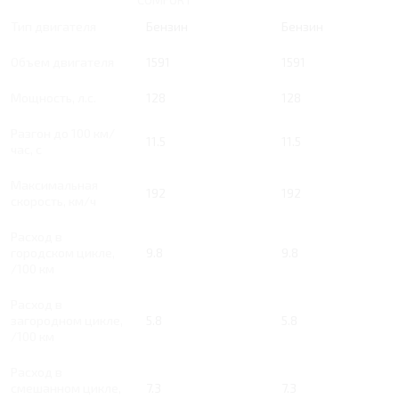
Тип двигателя
Бензин
Бензин
Объем двигателя
1591
1591
Мощность, л.с.
128
128
Разгон до 100 км/
11.5
11.5
час, с
Максимальная
192
192
скорость, км/ч
Расход в
городском цикле,
9.8
9.8
/100 км
Расход в
загородном цикле,
5.8
5.8
/100 км
Расход в
смешанном цикле,
7.3
7.3