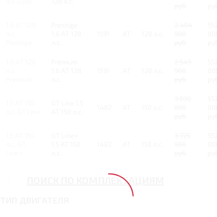
л.с. Luxe
128 л.с.
руб.
ру
1.6 AT 128
Prestige
2 404
55
л.с.
1.6 AT 128
1591
AT
128 л.с.
900
00
Prestige
л.с.
руб.
ру
1.6 AT 128
Premium
2 549
55
л.с.
1.6 AT 128
1591
AT
128 л.с.
900
00
Premium
л.с.
руб.
ру
3 590
55
1.5 AT 150
GT Line 1.5
1482
AT
150 л.с.
000
00
л.с. GT Line
AT 150 л.с.
руб.
ру
1.5 AT 150
GT Line+
3 725
55
л.с. GT
1.5 AT 150
1482
AT
150 л.с.
900
00
Line+
л.с.
руб.
ру
ПОИСК ПО КОМПЛЕКТАЦИЯМ
ТИП ДВИГАТЕЛЯ