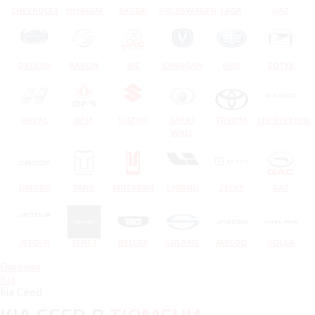
CHEVROLET
HYUNDAI
SKODA
VOLKSWAGEN
LADA
UAZ
DATSUN
RAVON
JAC
CHANGAN
FAW
ZOTYE
HAVAL
DFM
SUZUKI
GREAT
TOYOTA
CHERYEXEED
WALL
OMODA
TANK
МОСКВИЧ
LIXIANG
ZEEKR
GAC
JETOUR
TENET
BELGEE
SOLARIS
JAECOO
VOLGA
Главная
Kia
kia Ceed