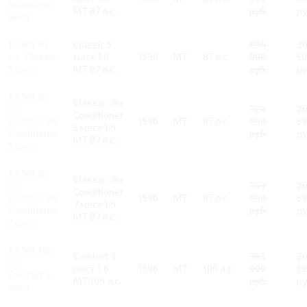
Standard 5
MT 87 л.с.
руб.
ру
мест
1.6 MT 87
Classic 5
694
2
л.с. Classic
мест 1.6
1596
MT
87 л.с.
900
5
5 мест
MT 87 л.с.
руб.
ру
1.6 MT 87
Classic/ Air
л.с.
724
2
Conditioner
Classic/ Air
1596
MT
87 л.с.
900
5
5 мест 1.6
Conditioner
руб.
ру
MT 87 л.с.
5 мест
1.6 MT 87
Classic/ Air
л.с.
747
2
Conditioner
Classic/ Air
1596
MT
87 л.с.
900
5
7 мест 1.6
Conditioner
руб.
ру
MT 87 л.с.
7 мест
1.6 MT 106
Comfort 5
763
2
л.с.
мест 1.6
1596
MT
106 л.с.
900
5
Comfort 5
MT 106 л.с.
руб.
ру
мест