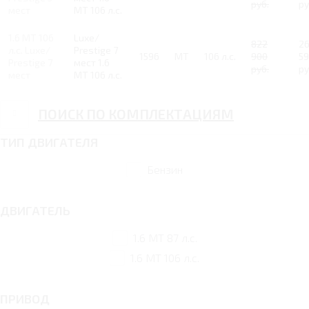
руб.
ру
мест
MT 106 л.с.
1.6 MT 106
Luxe/
822
2
л.с. Luxe/
Prestige 7
1596
MT
106 л.с.
900
5
Prestige 7
мест 1.6
руб.
ру
мест
MT 106 л.с.
ПОИСК ПО КОМПЛЕКТАЦИЯМ
ТИП ДВИГАТЕЛЯ
Бензин
ДВИГАТЕЛЬ
1.6 MT 87 л.с.
1.6 MT 106 л.с.
ПРИВОД