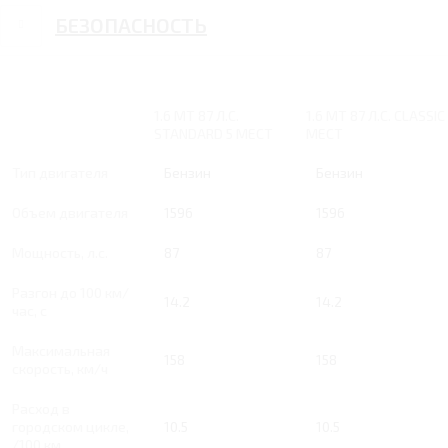
БЕЗОПАСНОСТЬ
1.6 MT 87 Л.С.
1.6 MT 87 Л.С. CLASSIC
STANDARD 5 МЕСТ
МЕСТ
Тип двигателя
Бензин
Бензин
Объем двигателя
1596
1596
Мощность, л.с.
87
87
Разгон до 100 км/
14.2
14.2
час, с
Максимальная
158
158
скорость, км/ч
Расход в
городском цикле,
10.5
10.5
/100 км