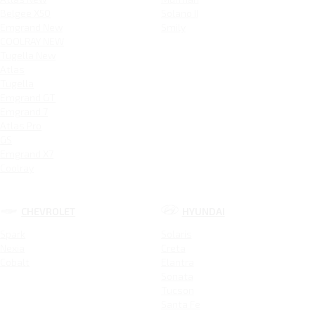
Belgee X50
Solano II
Emgrand New
Smily
COOLRAY NEW
Tugella New
Atlas
Tugella
Emgrand GT
Emgrand 7
Atlas Pro
GS
Emgrand X7
Coolray
CHEVROLET
HYUNDAI
Spark
Solaris
Nexia
Creta
Cobalt
Elantra
Sonata
Tucson
Santa Fe