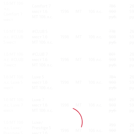
1.6 MT 106
Comfort 7
786
2
л.с.
мест 1.6
1596
MT
106 л.с.
900
5
Comfort 7
MT 106 л.с.
руб.
ру
мест
1.6 MT 106
#CLUB 5
778
2
л.с. #CLUB
мест 1.6
1596
MT
106 л.с.
900
5
5 мест
MT 106 л.с.
руб.
ру
1.6 MT 106
#CLUB 7
801
2
л.с. #CLUB
мест 1.6
1596
MT
106 л.с.
900
5
7 мест
MT 106 л.с.
руб.
ру
1.6 MT 106
Luxe 5
784
2
л.с. Luxe 5
мест 1.6
1596
MT
106 л.с.
900
5
мест
MT 106 л.с.
руб.
ру
1.6 MT 106
Luxe 7
807
2
л.с. Luxe 7
мест 1.6
1596
MT
106 л.с.
900
5
мест
MT 106 л.с.
руб.
ру
1.6 MT 106
Luxe/
799
2
л.с. Luxe/
Prestige 5
1596
MT
106 л.с.
900
5
Prestige 5
мест 1.6