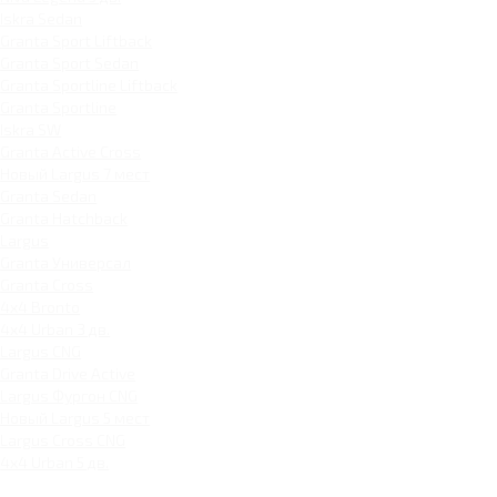
Iskra Sedan
Granta Sport Liftback
Granta Sport Sedan
Granta Sportline Liftback
Granta Sportline
Iskra SW
Granta Active Cross
Новый Largus 7 мест
Granta Sedan
Granta Hatchback
Largus
Granta Универсал
Granta Cross
4x4 Bronto
4x4 Urban 3 дв.
Largus CNG
Granta Drive Active
Largus Фургон CNG
Новый Largus 5 мест
Largus Cross CNG
4x4 Urban 5 дв.