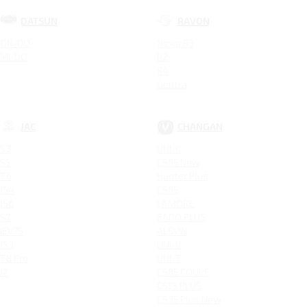
DATSUN
RAVON
ON-DO
Nexia R3
MI-DO
R2
R4
Gentra
JAC
CHANGAN
S3
UNI-K
S5
CS95 New
T6
Hunter Plus
JS4
CS95
JS6
LAMORE
S7
EADO PLUS
IEV7S
ALSVIN
JS3
UNI-V
T8 Pro
UNI-T
J7
CS85 COUPE
CS55 PLUS
CS35 Plus New