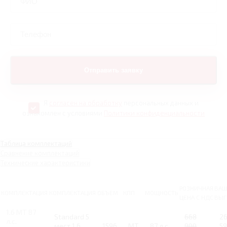
Я
согласен на обработку
персональных данных и
ознакомлен с условиями
Политики конфиденциальности
Таблица комплектаций
Сравнение комплектаций
Технические характеристики
РОЗНИЧНАЯ
ВАШ
КОМПЛЕКТАЦИЯ
КОМПЛЕКТАЦИЯ
ОБЪЕМ
КПП
МОЩНОСТЬ
ЦЕНА С НДС
ВЫГ
1.6 MT 87
Standard 5
668
2
л.с.
мест 1.6
1596
MT
87 л.с.
900
5