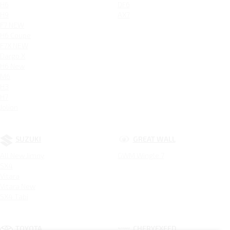
H6
DF6
H9
AX7
F7 NEW
H6 Coupe
F7X NEW
Dargo X
H6 New
M6
H3
H7
Jolion
SUZUKI
GREAT WALL
All New Jimny
GWM Wingle 7
SX4
Vitara
Vitara New
SX4 Tabi
TOYOTA
CHERYEXEED