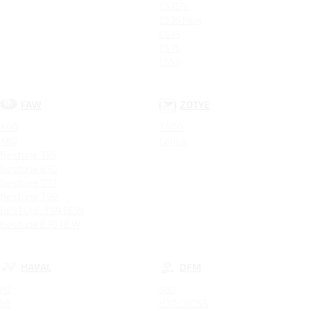
CS75FL
CS35 Plus
CS35
CS75
CS55
FAW
ZOTYE
X40
T600
X80
Coupa
Bestune T55
Bestune B70
Bestune T77
Bestune T99
BESTUNE T99 NEW
Bestune B70 NEW
HAVAL
DFM
H2
580
H5
H30 CROSS