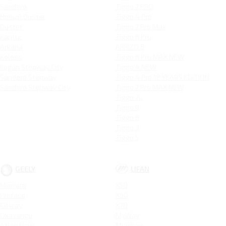
Sandero
Tiggo 7 PRO
Новый Duster
Tiggo 4 Pro
Duster
Tiggo 7 Pro Max
Kaptur
Tiggo 8 Pro
Arkana
ARRIZO 8
Koleos
Tiggo 8 Pro MAX NEW
Logan Stepway City
Tiggo 4 NEW
Sandero Stepway
Tiggo 4 Pro 18 YEARS EDITION
Sandero Stepway City
Tiggo 7 Pro MAX NEW
Tiggo 7L
Tiggo 9
Tiggo 8
Tiggo 3
Tiggo 5
GEELY
LIFAN
Monjaro
X50
Preface
X60
Cityray
X70
Okavango
MyWay
Atlas New
Murman