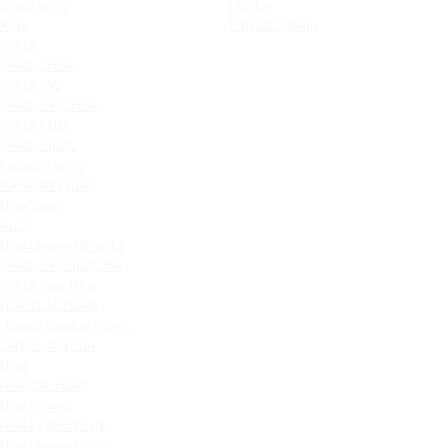
Xray Cross
Hunter
Xray
Patriot PickUp
Vesta
Vesta Cross
Vesta SW
Vesta SW Cross
Vesta CNG
Vesta Sport
Largus Cross
Iskra SW Cross
Niva Sport
Aura
Niva Legend Bronto
Vesta SW Sportline
Vesta Sportline
Granta Liftback
Новый Largus Cross
Largus Фургон
Niva
Niva Off-road
Niva Travel
Niva Legend 3 дв.
Niva Legend 5 дв.