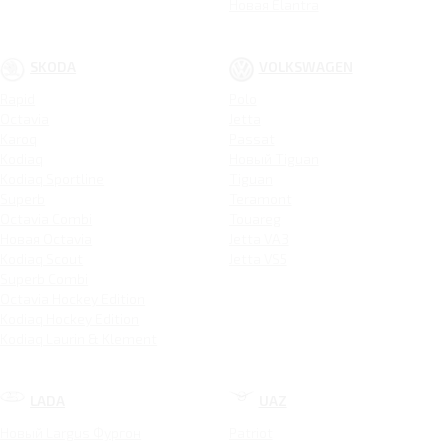
Новая Elantra
SKODA
VOLKSWAGEN
Rapid
Polo
Octavia
Jetta
Karoq
Passat
Kodiaq
Новый Tiguan
Kodiaq Sportline
Tiguan
Superb
Teramont
Octavia Combi
Touareg
Новая Octavia
Jetta VA3
Kodiaq Scout
Jetta VS5
Superb Combi
Octavia Hockey Edition
Kodiaq Hockey Edition
Kodiaq Laurin & Klement
LADA
UAZ
Новый Largus Фургон
Patriot