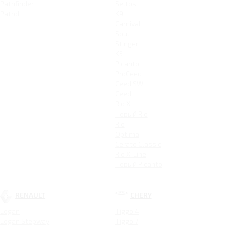
Pathfinder
Seltos
Patrol
K9
Carnival
Soul
Stinger
K5
Picanto
ProCeed
Ceed SW
Ceed
Rio X
Новый Rio
Rio
Optima
Cerato Classic
Rio X-Line
Новый Picanto
RENAULT
CHERY
Logan
Tiggo 4
Logan Stepway
Tiggo 7