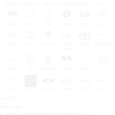
CHEVROLET
HYUNDAI
SKODA
VOLKSWAGEN
LADA
UAZ
DATSUN
RAVON
JAC
CHANGAN
FAW
ZOTYE
HAVAL
DFM
SUZUKI
GREAT
TOYOTA
CHERYEXEED
WALL
OMODA
TANK
МОСКВИЧ
LIXIANG
ZEEKR
GAC
JETOUR
TENET
BELGEE
SOLARIS
JAECOO
VOLGA
Главная
Lada
Lada Largus