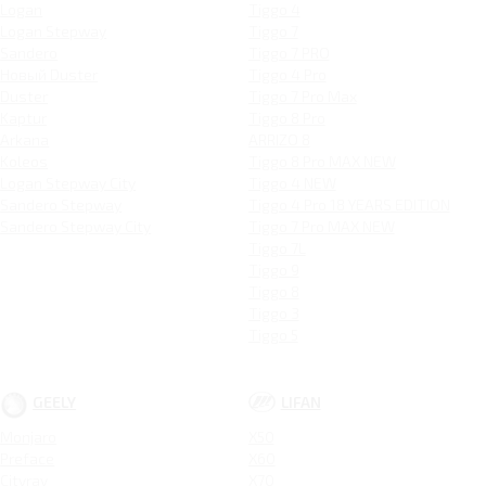
Logan
Tiggo 4
Logan Stepway
Tiggo 7
Sandero
Tiggo 7 PRO
Новый Duster
Tiggo 4 Pro
Duster
Tiggo 7 Pro Max
Kaptur
Tiggo 8 Pro
Arkana
ARRIZO 8
Koleos
Tiggo 8 Pro MAX NEW
Logan Stepway City
Tiggo 4 NEW
Sandero Stepway
Tiggo 4 Pro 18 YEARS EDITION
Sandero Stepway City
Tiggo 7 Pro MAX NEW
Tiggo 7L
Tiggo 9
Tiggo 8
Tiggo 3
Tiggo 5
GEELY
LIFAN
Monjaro
X50
Preface
X60
Cityray
X70