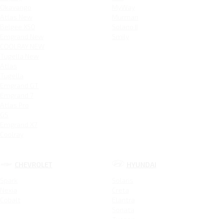
Okavango
MyWay
Atlas New
Murman
Belgee X50
Solano II
Emgrand New
Smily
COOLRAY NEW
Tugella New
Atlas
Tugella
Emgrand GT
Emgrand 7
Atlas Pro
GS
Emgrand X7
Coolray
CHEVROLET
HYUNDAI
Spark
Solaris
Nexia
Creta
Cobalt
Elantra
Sonata