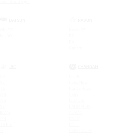
4x4 Urban 5 дв.
DATSUN
RAVON
ON-DO
Nexia R3
MI-DO
R2
R4
Gentra
JAC
CHANGAN
S3
UNI-K
S5
CS95 New
T6
Hunter Plus
JS4
CS95
JS6
LAMORE
S7
EADO PLUS
IEV7S
ALSVIN
JS3
UNI-V
T8 Pro
UNI-T
J7
CS85 COUPE