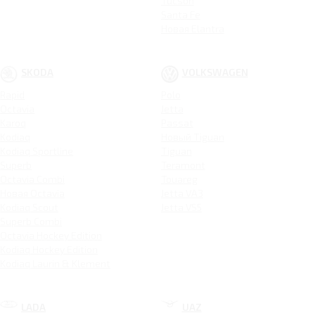
Tucson
Santa Fe
Новая Elantra
SKODA
VOLKSWAGEN
Rapid
Polo
Octavia
Jetta
Karoq
Passat
Kodiaq
Новый Tiguan
Kodiaq Sportline
Tiguan
Superb
Teramont
Octavia Combi
Touareg
Новая Octavia
Jetta VA3
Kodiaq Scout
Jetta VS5
Superb Combi
Octavia Hockey Edition
Kodiaq Hockey Edition
Kodiaq Laurin & Klement
LADA
UAZ