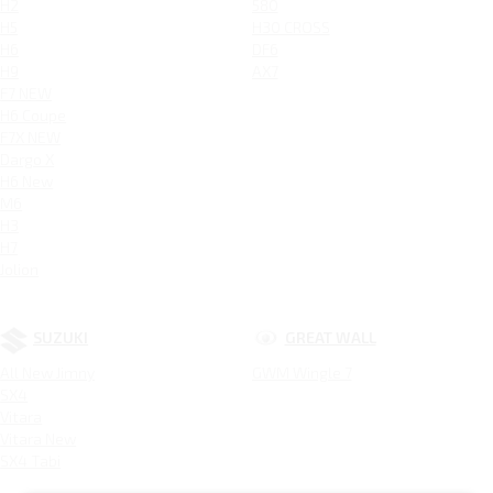
H2
580
H5
H30 CROSS
H6
DF6
H9
AX7
F7 NEW
H6 Coupe
F7X NEW
Dargo X
H6 New
M6
H3
H7
Jolion
SUZUKI
GREAT WALL
All New Jimny
GWM Wingle 7
SX4
Vitara
Vitara New
SX4 Tabi