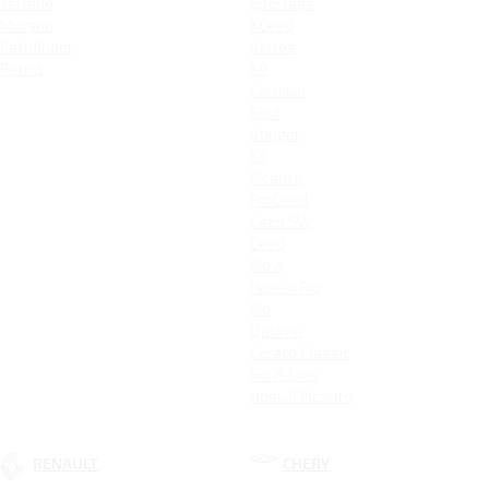
Terrano
Sportage
Murano
XCeed
Pathfinder
Seltos
Patrol
K9
Carnival
Soul
Stinger
K5
Picanto
ProCeed
Ceed SW
Ceed
Rio X
Новый Rio
Rio
Optima
Cerato Classic
Rio X-Line
Новый Picanto
RENAULT
CHERY