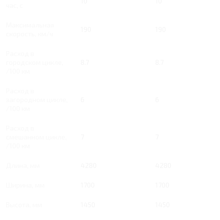
10
10
час, с
Максимальная
190
190
скорость, км/ч
Расход в
городском цикле,
8.7
8.7
/100 км
Расход в
загородном цикле,
6
6
/100 км
Расход в
смешанном цикле,
7
7
/100 км
Длина, мм
4280
4280
Ширина, мм
1700
1700
Высота, мм
1450
1450