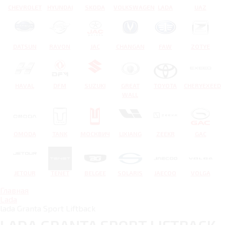
CHEVROLET
HYUNDAI
SKODA
VOLKSWAGEN
LADA
UAZ
DATSUN
RAVON
JAC
CHANGAN
FAW
ZOTYE
HAVAL
DFM
SUZUKI
GREAT
TOYOTA
CHERYEXEED
WALL
OMODA
TANK
МОСКВИЧ
LIXIANG
ZEEKR
GAC
JETOUR
TENET
BELGEE
SOLARIS
JAECOO
VOLGA
Главная
Lada
lada Granta Sport Liftback