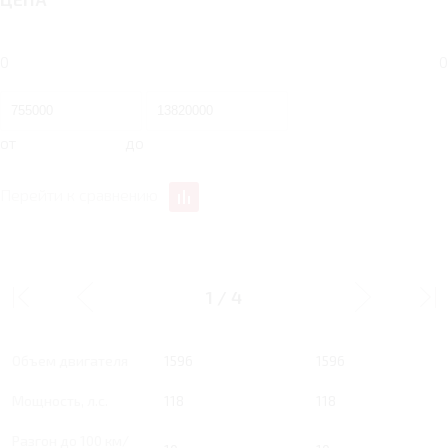
0
0
от
до
Перейти к сравнению
1.6 MT 118 Л.С.
1.6 MT 118 Л.С. LIFE
COMFORT
1
/
4
Тип двигателя
Бензин
Бензин
Объем двигателя
1596
1596
Мощность, л.с.
118
118
Разгон до 100 км/