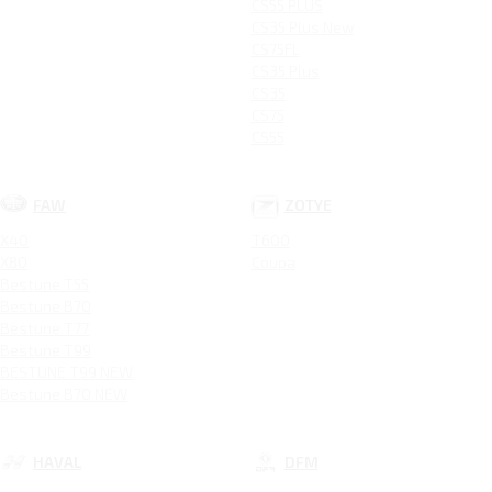
CS55 PLUS
CS35 Plus New
CS75FL
CS35 Plus
CS35
CS75
CS55
FAW
ZOTYE
X40
T600
X80
Coupa
Bestune T55
Bestune B70
Bestune T77
Bestune T99
BESTUNE T99 NEW
Bestune B70 NEW
HAVAL
DFM