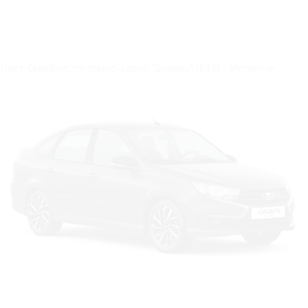
Цвет: Cеребристо-темно-серый "Борнео" (633) - Металлик