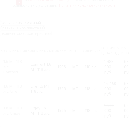
ознакомлен с условиями
Политики конфиденциальности
Таблица комплектаций
Сравнение комплектаций
Технические характеристики
РОЗНИЧНАЯ
ВАШ
КОМПЛЕКТАЦИЯ
КОМПЛЕКТАЦИЯ
ОБЪЕМ
КПП
МОЩНОСТЬ
ЦЕНА С НДС
ВЫГ
1.6 MT 118
1 385
63
Comfort 1.6
л.с.
1596
MT
118 л.с.
000
00
MT 118 л.с.
Comfort
руб.
ру
14 450
63
1.6 MT 118
Life 1.6 MT
1596
MT
118 л.с.
000
00
л.с. Life
118 л.с.
руб.
ру
1 495
63
1.6 MT 118
Enjoy 1.6
1596
MT
118 л.с.
000
00
л.с. Enjoy
MT 118 л.с.
руб.
ру