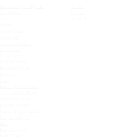
Новый Largus Фургон
Patriot
Xray Cross
Hunter
Xray
Patriot PickUp
Vesta
Vesta Cross
Vesta SW
Vesta SW Cross
Vesta CNG
Vesta Sport
Largus Cross
Iskra SW Cross
Niva Sport
Aura
Niva Legend Bronto
Vesta SW Sportline
Vesta Sportline
Granta Liftback
Новый Largus Cross
Largus Фургон
Niva
Niva Off-road
Niva Travel